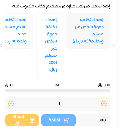
إهداء يصل من تحب عبارة عن تصميم جذاب مكتوب فيه
عدد الأسهم مع التكلفة (حسب نوع السهم )
إهداء تكلفة
إهداء
إهداء تكلفة
دعوة شخص غير
تكلفة
تعليم مسلم
مسلم
دعوة
جديد
وتعليمة(300ريال)
شخص
واحد(100ريال)
غير
مسلم
(200
ريال)
0
%0
300
Quantity
إهداء
اضافة
الآن