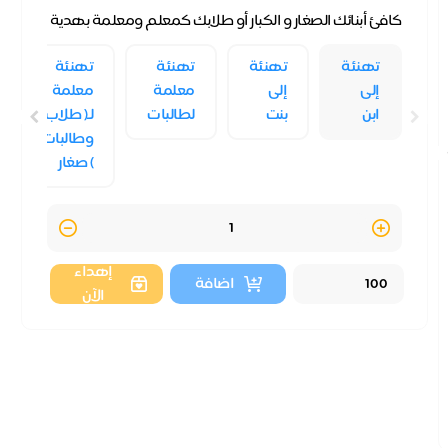
كافئ أبنائك الصغار و الكبار أو طلابك كمعلم ومعلمة بهدية
مبتكرة توصلها إليهم وهي عبارة عن مساهمة في ...
تهنئة
تهنئة
تهنئة
تهنئة
إلى
إلى
معلمة
معلمة
ابن
بنت
لطالبات
لـ( طلاب
وطالبات
) صغار
Quantity
إهداء
اضافة
الآن