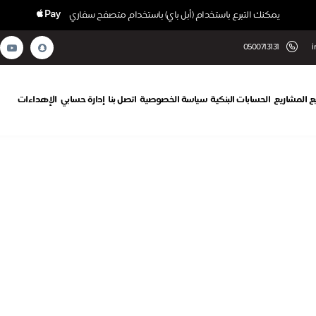
يمكنك التبرع باستخدام (أبل باي) باستخدام متصفح سفاري
0500713131
i
 المشاريع
الحسابات البنكية
سياسة الخصوصية
اتصل بنا
إدارة حسابي
الإهداءات