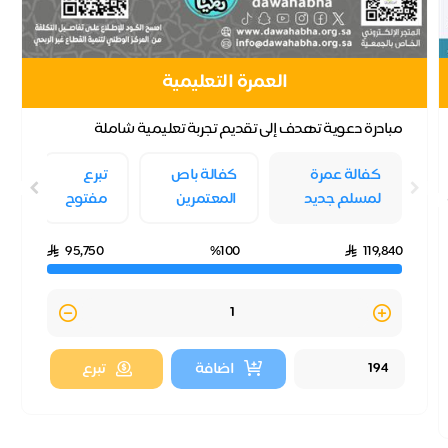
العمرة التعليمية
مبادرة دعوية تهدف إلى تقديم تجربة تعليمية شاملة
للمسلمين الجدد والمستفيدين من الدعوة خلال رحلتهم
كفالة عمرة
كفالة باص
تبرع
إلى...
لمسلم جديد
المعتمرين
مفتوح
95,750
%100
119,840
Quantity
اضافة
تبرع