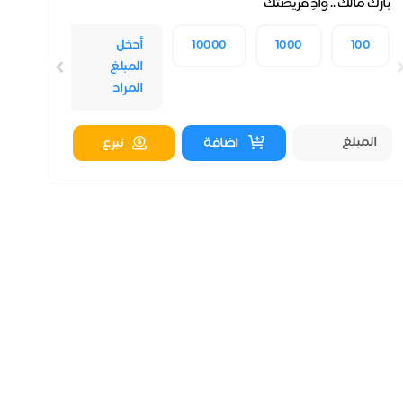
شار
زكآة المال
بارك مالك .. وأدِ فريضتك