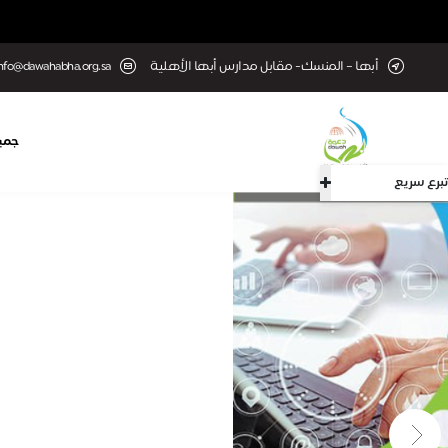
أبها – المنسك- مقابل مدارس أبها الأهلية
nfo@dawahabha.org.sa
جميع
تبرع سريع