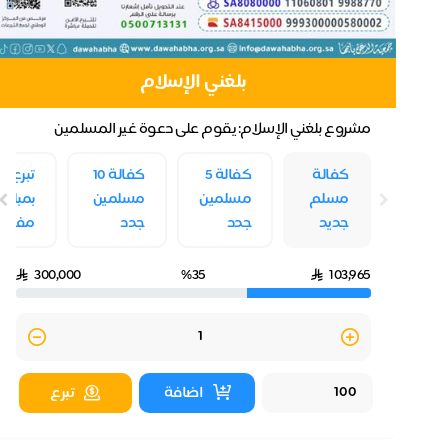
بلغني الإسلام
م
مشروع بلغني الإسلام: يقوم على دعوة غير المسلمين
للإسلام بالحكمة والموعظة الحسـنة وذلك من خلال
هم
تبرع
كفالة
كفالة 5
كفالة 10
تبرع
حوارات...
ير
بما
مسلم
مسلمين
مسلمين
بمبلغ
تجود
جديد
جدد
جدد
مفتوح
300,000
%35
103,965
Quantity
اضافة
تبرع