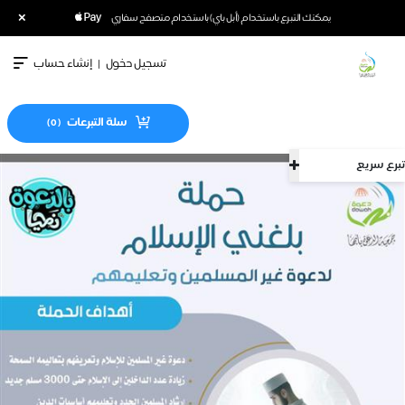
×
يمكنك التبرع باستخدام (أبل باي) باستخدام متصفح سفاري
تسجيل دخول
|
إنشاء حساب
سلة التبرعات
)
0
(
تبرع سريع