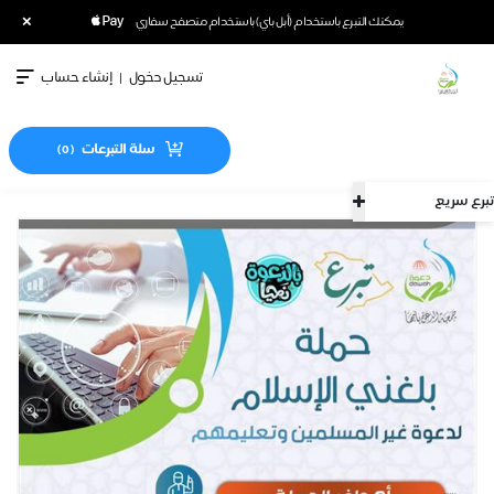
×
يمكنك التبرع باستخدام (أبل باي) باستخدام متصفح سفاري
تسجيل دخول
|
إنشاء حساب
سلة التبرعات
)
0
(
تبرع سريع