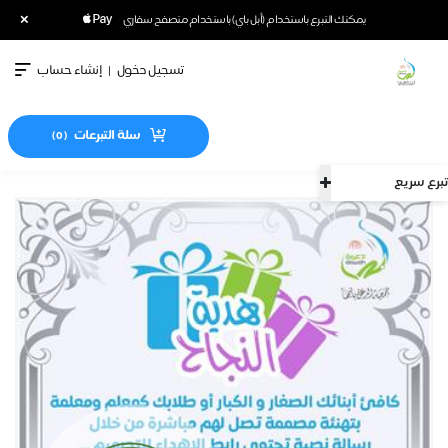
×
يمكنك التبرع باستخدام (أبل باي) باستخدام متصفح سفاري
تسجيل دخول
|
إنشاء حساب
سلة التبرعات
)
0
(
تبرع سريع