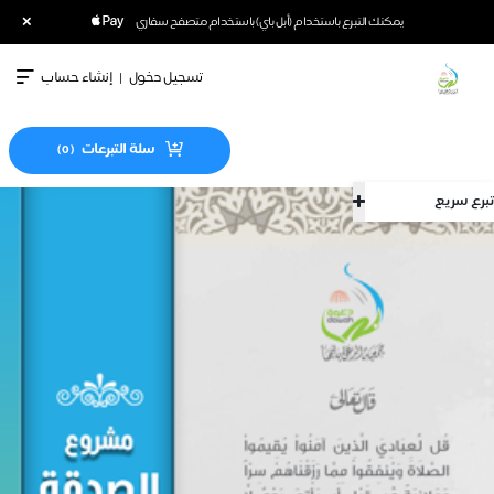
×
يمكنك التبرع باستخدام (أبل باي) باستخدام متصفح سفاري
تسجيل دخول
|
إنشاء حساب
سلة التبرعات
)
0
(
تبرع سريع